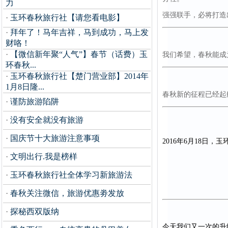
力
强强联手，必将打造
·
玉环春秋旅行社【请您看电影】
·
拜年了！马年吉祥，马到成功，马上发
财咯！
·
【微信新年聚“人气”】春节（话费）玉
我们希望，春秋能成
环春秋...
·
玉环春秋旅行社【楚门营业部】2014年
1月8日隆...
春秋新的征程已经起
·
谨防旅游陷阱
·
没有安全就没有旅游
·
国庆节十大旅游注意事项
2016年6月18日，
玉
·
文明出行.我是榜样
·
玉环春秋旅行社全体学习新旅游法
·
春秋关注微信，旅游优惠劵发放
·
探秘西双版纳
今天我们又一次的升级