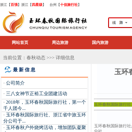
浙江【
百强
】浙江【
四星级
】 台州【
十佳旅行社
】
网站首页
周边旅游
国内旅游
当前位置：春秋动态 >>> 详细信息
最新信息
玉环
·
公司简介
·
三八女神节正裕工业团建活动
·
2018年，玉环春秋国际旅行社，第一个
玉环春秋国际旅行社
千人团今...
·
玉环春秋国际旅行社、浙江省中旅玉环
分公司于...
玉环春秋国际旅行社
·
玉环春秋户外烧烤活动，增加团队凝聚
分社。