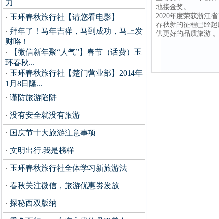
力
地接金奖。
2020年度荣获浙江
·
玉环春秋旅行社【请您看电影】
春秋新的征程已经起
·
拜年了！马年吉祥，马到成功，马上发
供更好的品质旅游 
财咯！
·
【微信新年聚“人气”】春节（话费）玉
环春秋...
·
玉环春秋旅行社【楚门营业部】2014年
1月8日隆...
·
谨防旅游陷阱
·
没有安全就没有旅游
·
国庆节十大旅游注意事项
·
文明出行.我是榜样
·
玉环春秋旅行社全体学习新旅游法
·
春秋关注微信，旅游优惠劵发放
·
探秘西双版纳